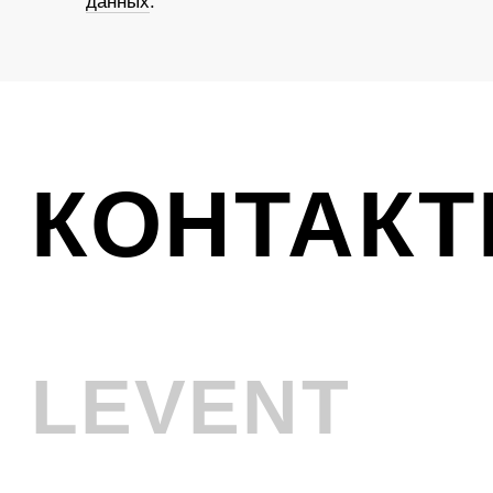
Ликвидация
VINTAGE
Телефон
+7 (961) 731-48-45
Адрес
г. Новокузнецк, Металлургов 8
Смотреть на карте