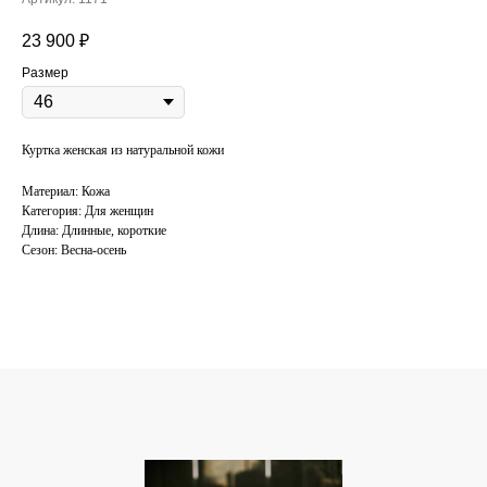
23 900
₽
Размер
Куртка женская из натуральной кожи
Материал: Кожа
Категория: Для женщин
Длина: Длинные, короткие
Сезон: Весна-осень
КОНСУЛЬТАЦИЯ
ПО ПОДБОРУ
ОДЕЖДЫ
Поможем подобрать одежду под ваш