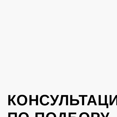
Поможем подобрать одежду под ваш
стиль. Оставьте свой номер телефона,
вам перезвонит консультант
Отправить
Нажимая на кнопку, вы соглашаетесь с
политикой обработки персональных
данных
.
КОНТАКТЫ