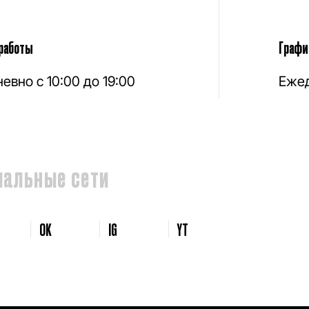
работы
Графи
евно с 10:00 до 19:00
Ежед
иальные сети
OK
IG
YT