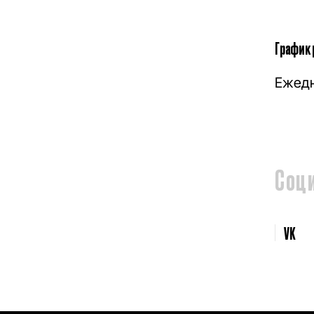
График 
Ежедн
Соц
VK