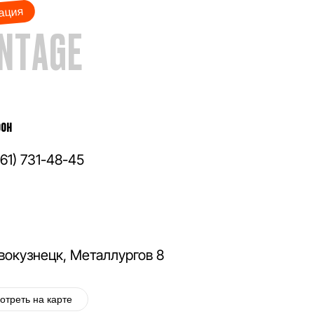
ация
INTAGE
он
961) 731-48-45
овокузнецк, Металлургов 8
отреть на карте