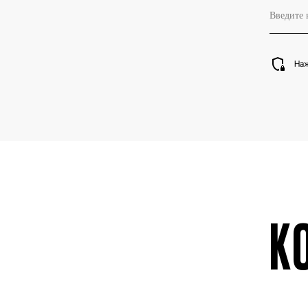
Наж
К