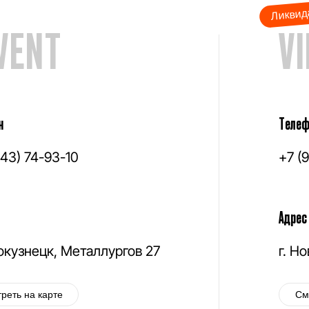
Ликвид
VENT
V
н
Телеф
843) 74-93-10
+7 (
Адрес
вокузнецк, Металлургов 27
г. Н
реть на карте
См