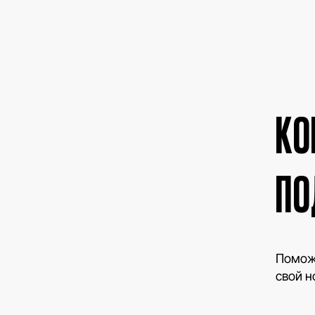
КО
ПО
Поможе
свой н