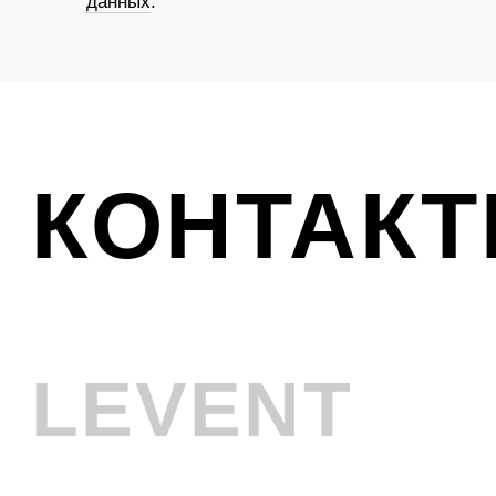
Ликвидация
VINTAGE
Телефон
+7 (961) 731-48-45
Адрес
г. Новокузнецк, Металлургов 8
Смотреть на карте