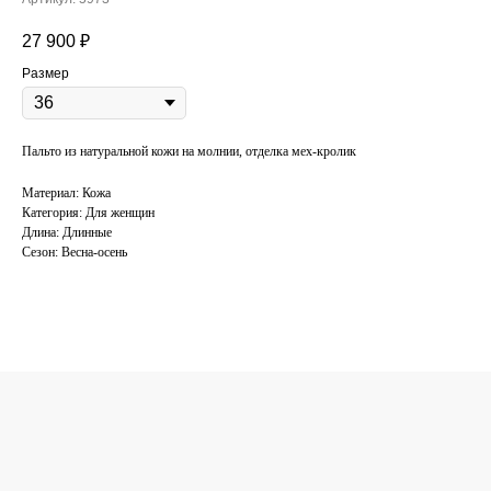
27 900
₽
Размер
Пальто из натуральной кожи на молнии, отделка мех-кролик
Материал: Кожа
Категория: Для женщин
Длина: Длинные
Сезон: Весна-осень
КОНСУЛЬТАЦИЯ
ПО ПОДБОРУ
ОДЕЖДЫ
Поможем подобрать одежду под ваш