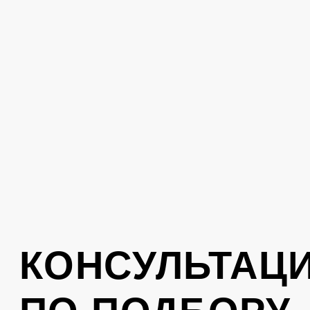
Поможем подобрать одежду под ваш
стиль. Оставьте свой номер телефона,
вам перезвонит консультант
Отправить
Нажимая на кнопку, вы соглашаетесь с
политикой обработки персональных
данных
.
КОНТАКТЫ