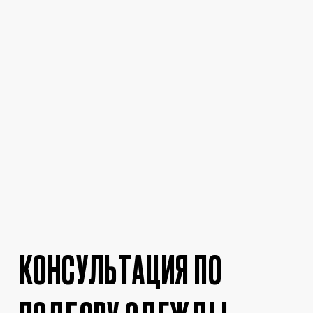
Поможем подобрать одежду под ваш
стиль. Оставьте свой номер телефона, вам
перезвонит консультант
Отправить
Нажимая на кнопку, вы соглашаетесь с
политикой обработки персональных данных
.
КОНТАКТЫ