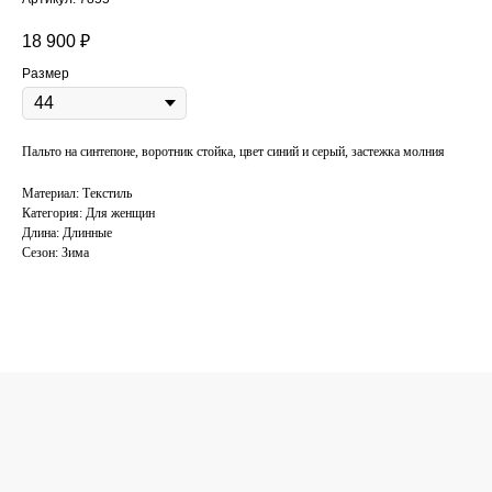
18 900
₽
Размер
Пальто на синтепоне, воротник стойка, цвет синий и серый, застежка молния
Материал: Текстиль
Категория: Для женщин
Длина: Длинные
Сезон: Зима
КОНСУЛЬТАЦИЯ
ПО ПОДБОРУ
ОДЕЖДЫ
Поможем подобрать одежду под ваш