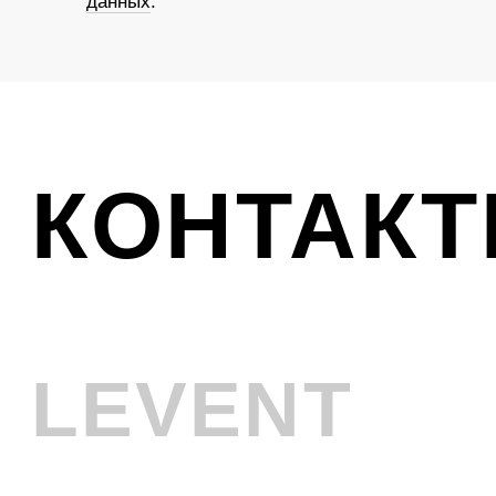
Ликвидация
VINTAGE
Телефон
+7 (961) 731-48-45
Адрес
г. Новокузнецк, Металлургов 8
Смотреть на карте