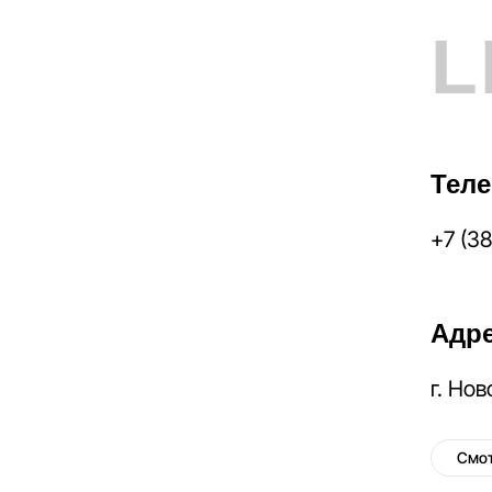
L
Тел
+7 (3
Адр
г. Но
Смот