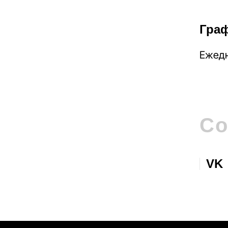
Гра
Ежедн
Со
VK