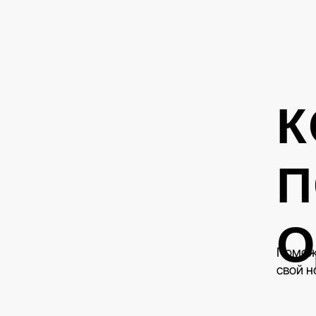
К
П
Поможе
свой н