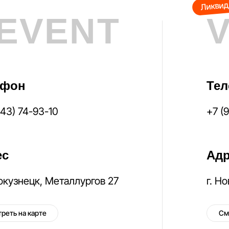
Ликвид
EVENT
ефон
Те
843) 74-93-10
+7 (
ес
Адр
вокузнецк, Металлургов 27
г. Н
реть на карте
См