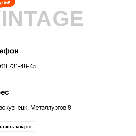
ация
VINTAGE
лефон
961) 731-48-45
ес
овокузнецк, Металлургов 8
отреть на карте