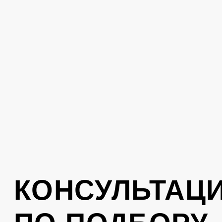
Поможем подобрать одежду под ваш
стиль. Оставьте свой номер телефона,
вам перезвонит консультант
Отправить
Нажимая на кнопку, вы соглашаетесь с
политикой обработки персональных
данных
.
КОНТАКТЫ