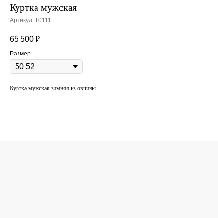
Куртка мужская
Артикул:
10111
65 500
₽
Размер
Куртка мужская зимняя из овчины
КОНСУЛЬТАЦИЯ
ПО ПОДБОРУ
ОДЕЖДЫ
Поможем подобрать одежду под ваш
стиль. Оставьте свой номер телефона,
вам перезвонит консультант