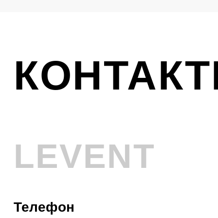
Ликвидация
VINTAGE
Телефон
+7 (961) 731-48-45
Адрес
г. Новокузнецк, Металлургов 8
Смотреть на карте
График работы