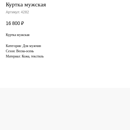
Куртка мужская
Артикул:
4282
16 800
₽
Куртка мужская
Категория: Для мужчин
Сезон: Весна-осень
Материал: Кожа, текстиль
КОНСУЛЬТАЦИЯ
ПО ПОДБОРУ
ОДЕЖДЫ
Поможем подобрать одежду под ваш
стиль. Оставьте свой номер телефона,