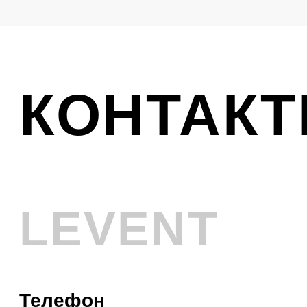
Ликвидация
VINTAGE
Телефон
+7 (961) 731-48-45
Адрес
г. Новокузнецк, Металлургов 8
Смотреть на карте
График работы