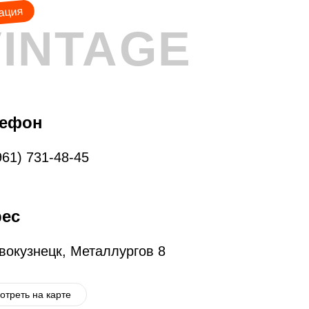
ация
VINTAGE
лефон
961) 731-48-45
ес
овокузнецк, Металлургов 8
отреть на карте