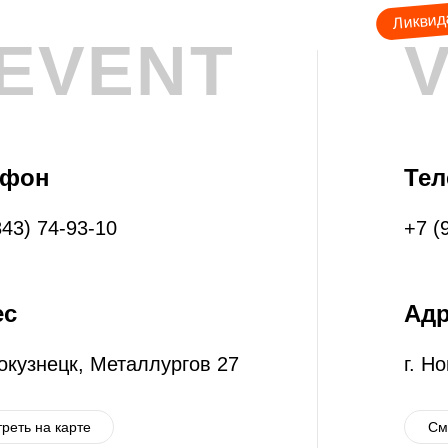
Ликвид
EVENT
ефон
Те
843) 74-93-10
+7 (
ес
Адр
вокузнецк, Металлургов 27
г. Н
реть на карте
См