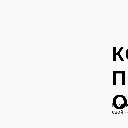
К
П
Помож
свой н