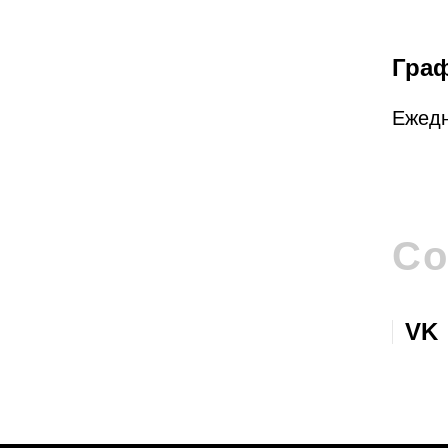
Гра
Ежедн
Со
VK