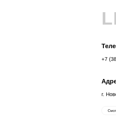
L
Тел
+7 (3
Адр
г. Но
Смот