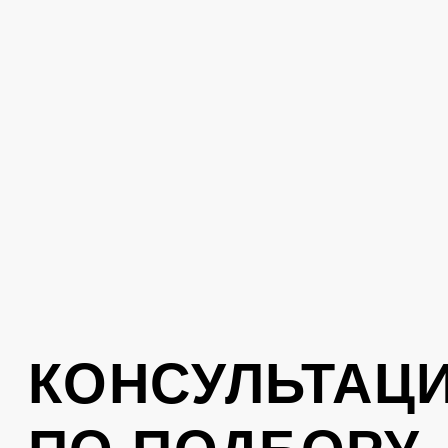
Поможем подобрать одежду под ваш
стиль. Оставьте свой номер телефона,
вам перезвонит консультант
Отправить
Нажимая на кнопку, вы соглашаетесь с
политикой обработки персональных
данных
.
КОНТАКТЫ