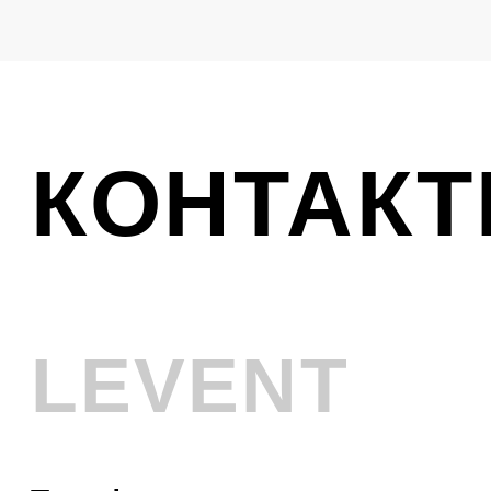
Ликвидация
VINTAGE
Телефон
+7 (961) 731-48-45
Адрес
г. Новокузнецк, Металлургов 8
Смотреть на карте
График работы