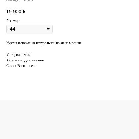
19 900
₽
Размер
Куртка женская из натуральной кожи на молнии
Материал: Кожа
Категория: Для женщин
Сезон: Весна-осень
КОНСУЛЬТАЦИЯ
ПО ПОДБОРУ
ОДЕЖДЫ
Поможем подобрать одежду под ваш
стиль. Оставьте свой номер телефона,