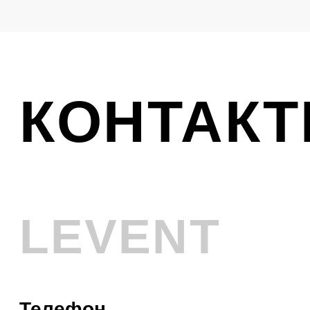
Ликвидация
VINTAGE
Телефон
+7 (961) 731-48-45
Адрес
г. Новокузнецк, Металлургов 8
Смотреть на карте
График работы