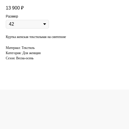
13 900
₽
Размер
Куртка женская текстильная на синтепоне
Материал: Текстиль
Категория: Для женщин
Сезон: Весна-осень
КОНСУЛЬТАЦИЯ
ПО ПОДБОРУ
ОДЕЖДЫ
Поможем подобрать одежду под ваш
стиль. Оставьте свой номер телефона,