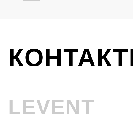
Ликвидация
VINTAGE
Телефон
+7 (961) 731-48-45
Адрес
г. Новокузнецк, Металлургов 8
Смотреть на карте