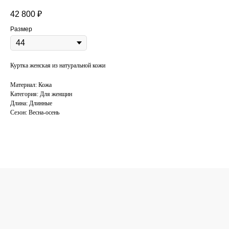
42 800
₽
Размер
Куртка женская из натуральной кожи
Материал: Кожа
Категория: Для женщин
Длина: Длинные
Сезон: Весна-осень
КОНСУЛЬТАЦИЯ
ПО ПОДБОРУ
ОДЕЖДЫ
Поможем подобрать одежду под ваш