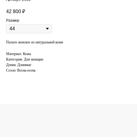
42 800
₽
Размер
Пальто женское из натуральной кожи
Материал: Кожа
Категория: Для женщин
Длина: Длинные
Сезон: Весна-осень
КОНСУЛЬТАЦИЯ
ПО ПОДБОРУ
ОДЕЖДЫ
Поможем подобрать одежду под ваш