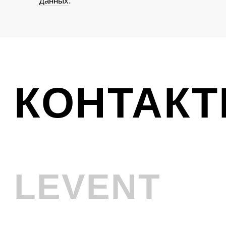
Ликвидация
VINTAGE
Телефон
+7 (961) 731-48-45
Адрес
г. Новокузнецк, Металлургов 8
Смотреть на карте